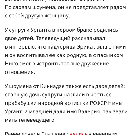
По словам шоумена, он не представляет рядом
с собой другую женщину.
У супруги Урганта в первом браке родились
двое детей. Телеведущий рассказывал
в интервью, что падчерица Эрика жила с ними
и он воспитывал ее как родную, а с пасынком
Нико смог выстроить теплые дружеские
отношения.
У шоумена от Кикнадзе также есть двое детей:
старшую дочь супруги назвали в честь ее
прабабушки народной артистки РСФСР
Нины
Ургант
, а младшей дали имя Валерия, так звали
мать телеведущего.
Ранее дочери Сталлоне
снялись
в вечерних