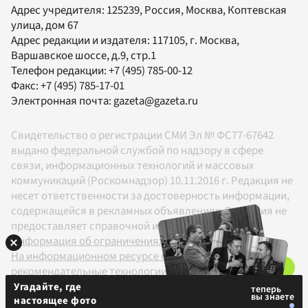
Адрес учредителя: 125239, Россия, Москва, Коптевская
улица, дом 67
Адрес редакции и издателя:
117105
, г.
Москва
,
Варшавское шоссе, д.9, стр.1
Телефон редакции:
+7 (495) 785-00-12
Факс:
+7 (495) 785-17-01
Электронная почта:
gazeta@gazeta.ru
Свидетельство о регистрации СМИ Эл № ФС77-67642
выдано федеральной службой по надзору в сфере
связи, информационных технологий и массовых
коммуникаций (Роскомнадзор) 10.11.2016 г. Редакция не
несет ответственности за достоверность информации,
содержащейся в рекламных объявлениях. Редакция не
предоставляет справочной информации.
Информация об ограничениях
На информационном ресурсе применяются
рекомендательные технологии в соответствии с
Правилами
Угадайте, где
настоящее фото
18+