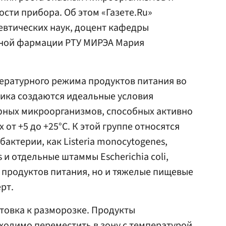
ти прибора. Об этом «Газете.Ru»
евтических наук, доцент кафедры
ной фармации РТУ МИРЭА Мария
ературного режима продуктов питания во
ика создаются идеальные условия
ных микроорганизмов, способных активно
 от +5 до +25°С. К этой группе относятся
актерии, как Listeria monocytogenes,
и отдельные штаммы Escherichia coli,
 продуктов питания, но и тяжелые пищевые
рт.
товка к разморозке. Продукты
одимо переместить в зону с температурой