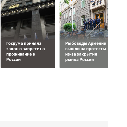
Госдума приняла
Рыбоводы Армении
закон о запрете на
вышли на протесты
С
проживание в
из-за закрытия
а
России
рынка России
с