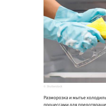
Shutterstock
Разморозка и мытье холодил
процессами для предотвраще