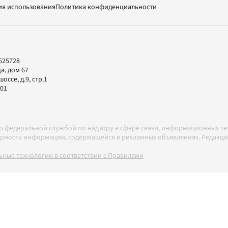
ия использования
Политика конфиденциальности
625728
а, дом 67
ссе, д.9, стр.1
-01
но федеральной службой по надзору в сфере связи, информационных т
товерность информации, содержащейся в рекламных объявлениях. Редак
ные технологии в соответствии с Правилами