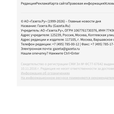
Редакция
Реклама
Карта сайта
Правовая информация
Услов
© АО «Газета.Ру» (1999-2026) – Главные новости дня
Название:
Газета.Ru
(Gazeta.Ru)
Учредитель:
АО «Газета.Ру»
, ОГРН 1067761730376, ИНН 7743
Адрес учредителя: 125239, Россия, Москва, Коптевская улиц
Адрес редакции и издателя:
117105
, г.
Москва
,
Варшавское шо
Телефон редакции:
+7 (495) 785-00-12
| Факс:
+7 (495) 785-17
Электронная почта:
gazeta@gazeta.ru
Нашли опечатку? Нажмите Ctrl+Enter
Свидетельство о регистрации СМИ Эл № ФС77-67642 выда
10.11.2016 г. Редакция не несет ответственности за дос
Информация об ограничениях
На информационном ресурсе применяются рекомендатель