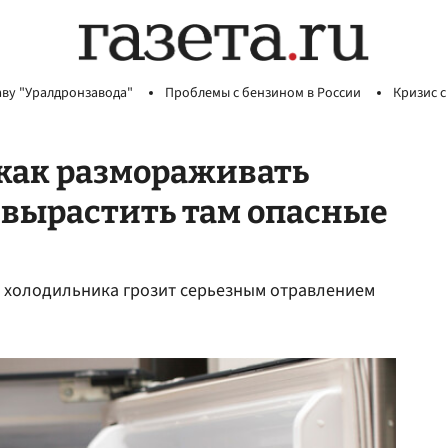
аву "Уралдронзавода"
Проблемы с бензином в России
Кризис с
как размораживать
 вырастить там опасные
а холодильника грозит серьезным отравлением