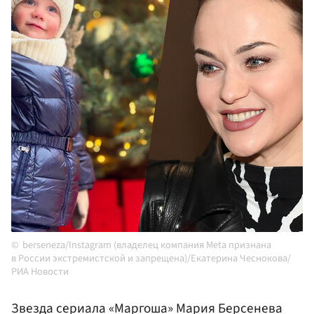
berseneza/Instagram (владелец компания Meta признана
в России экстремистской и запрещена)/Екатерина Чеснокова/
РИА Новости
Звезда сериала «Маргоша» Мария Берсенева