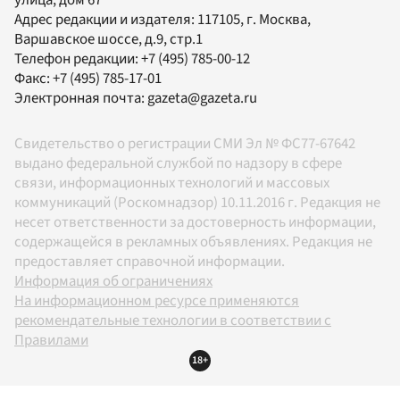
Адрес редакции и издателя:
117105
, г.
Москва
,
Варшавское шоссе, д.9, стр.1
Телефон редакции:
+7 (495) 785-00-12
Факс:
+7 (495) 785-17-01
Электронная почта:
gazeta@gazeta.ru
Свидетельство о регистрации СМИ Эл № ФС77-67642
выдано федеральной службой по надзору в сфере
связи, информационных технологий и массовых
коммуникаций (Роскомнадзор) 10.11.2016 г. Редакция не
несет ответственности за достоверность информации,
содержащейся в рекламных объявлениях. Редакция не
предоставляет справочной информации.
Информация об ограничениях
На информационном ресурсе применяются
рекомендательные технологии в соответствии с
Правилами
18+