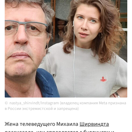
nastya_shirvindt/Instagram (владелец компания Meta признана
в России экстремистской и запрещена)
Жена телеведущего Михаила
Ширвиндта