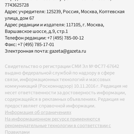
7743625728
Адрес учредителя: 125239, Россия, Москва, Коптевская
улица, дом 67
Адрес редакции и издателя:
117105
, г.
Москва
,
Варшавское шоссе, д.9, стр.1
Телефон редакции:
+7 (495) 785-00-12
Факс:
+7 (495) 785-17-01
Электронная почта:
gazeta@gazeta.ru
Свидетельство о регистрации СМИ Эл № ФС77-67642
выдано федеральной службой по надзору в сфере
связи, информационных технологий и массовых
коммуникаций (Роскомнадзор) 10.11.2016 г. Редакция не
несет ответственности за достоверность информации,
содержащейся в рекламных объявлениях. Редакция не
предоставляет справочной информации.
Информация об ограничениях
На информационном ресурсе применяются
рекомендательные технологии в соответствии с
Правилами