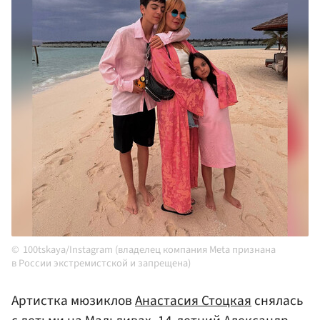
100tskaya/Instagram (владелец компания Meta признана
в России экстремистской и запрещена)
Артистка мюзиклов
Анастасия Стоцкая
снялась