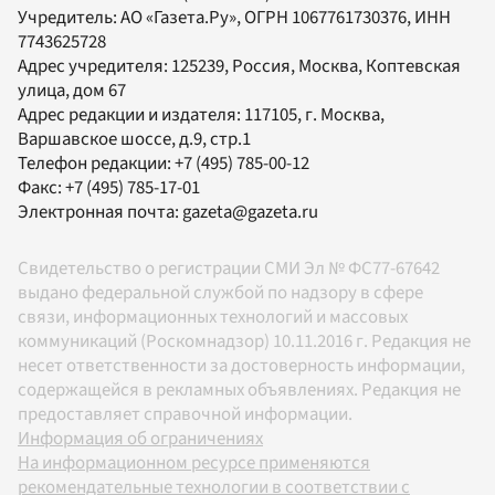
Учредитель:
АО «Газета.Ру»
, ОГРН 1067761730376, ИНН
7743625728
Адрес учредителя: 125239, Россия, Москва, Коптевская
улица, дом 67
Адрес редакции и издателя:
117105
, г.
Москва
,
Варшавское шоссе, д.9, стр.1
Телефон редакции:
+7 (495) 785-00-12
Факс:
+7 (495) 785-17-01
Электронная почта:
gazeta@gazeta.ru
Свидетельство о регистрации СМИ Эл № ФС77-67642
выдано федеральной службой по надзору в сфере
связи, информационных технологий и массовых
коммуникаций (Роскомнадзор) 10.11.2016 г. Редакция не
несет ответственности за достоверность информации,
содержащейся в рекламных объявлениях. Редакция не
предоставляет справочной информации.
Информация об ограничениях
На информационном ресурсе применяются
рекомендательные технологии в соответствии с