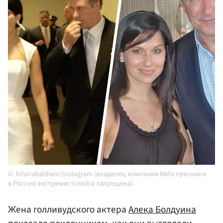
hilariabaldwin/Instagram (владелец компания Meta признана
в России экстремистской и запрещена)
Жена голливудского актера
Алека Болдуина