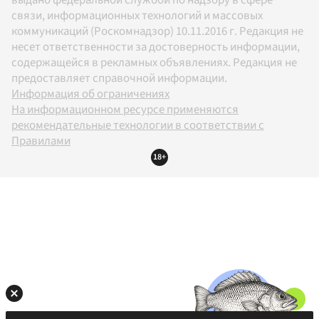
выдано федеральной службой по надзору в сфере
связи, информационных технологий и массовых
коммуникаций (Роскомнадзор) 10.11.2016 г. Редакция не
несет ответственности за достоверность информации,
содержащейся в рекламных объявлениях. Редакция не
предоставляет справочной информации.
Информация об ограничениях
На информационном ресурсе применяются
рекомендательные технологии в соответствии с
Правилами
18+