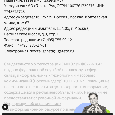
Название:
Газета.Ru
(Gazeta.Ru)
Учредитель:
АО «Газета.Ру»
, ОГРН 1067761730376, ИНН
7743625728
Адрес учредителя: 125239, Россия, Москва, Коптевская
улица, дом 67
Адрес редакции и издателя:
117105
, г.
Москва
,
Варшавское шоссе, д.9, стр.1
Телефон редакции:
+7 (495) 785-00-12
Факс:
+7 (495) 785-17-01
Электронная почта:
gazeta@gazeta.ru
Свидетельство о регистрации СМИ Эл № ФС77-67642
выдано федеральной службой по надзору в сфере
связи, информационных технологий и массовых
коммуникаций (Роскомнадзор) 10.11.2016 г. Редакция не
несет ответственности за достоверность информации,
содержащейся в рекламных объявлениях. Редакция не
предоставляет справочной информации.
Информация об ограничениях
На информационном ресурсе применяются