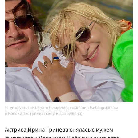
grinevaru/Instagram (владелец компания Meta признана
в России экстремистской и запрещена)
Актриса
Ирина Гринева
снялась с мужем