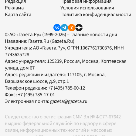
Редакция
Правовая информация
Реклама
Условия использования
Карта сайта
Политика конфиденциальности
© АО «Газета.Ру» (1999-2026) – Главные новости дня
Название:
Газета.Ru
(Gazeta.Ru)
Учредитель:
АО «Газета.Ру»
, ОГРН 1067761730376, ИНН
7743625728
Адрес учредителя: 125239, Россия, Москва, Коптевская
улица, дом 67
Адрес редакции и издателя:
117105
, г.
Москва
,
Варшавское шоссе, д.9, стр.1
Телефон редакции:
+7 (495) 785-00-12
Факс:
+7 (495) 785-17-01
Электронная почта:
gazeta@gazeta.ru
Свидетельство о регистрации СМИ Эл № ФС77-67642
выдано федеральной службой по надзору в сфере
связи, информационных технологий и массовых