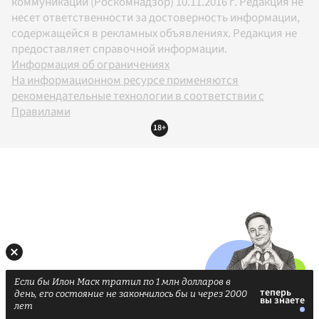
коммуникаций (Роскомнадзор) 10.11.2016 г. Редакция не
несет ответственности за достоверность информации,
содержащейся в рекламных объявлениях. Редакция не
предоставляет справочной информации.
Информация об ограничениях
На информационном ресурсе применяются
рекомендательные технологии в соответствии с
Правилами
18+
Если бы Илон Маск тратил по 1 млн долларов в
день, его состояние не закончилось бы и через 2000
лет