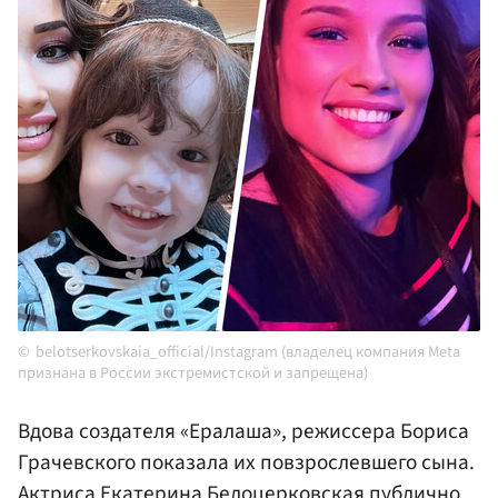
belotserkovskaia_official/Instagram (владелец компания Meta
признана в России экстремистской и запрещена)
Вдова создателя «Ералаша», режиссера Бориса
Грачевского показала их повзрослевшего сына.
Актриса
Екатерина Белоцерковская
публично