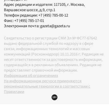
Адрес редакции и издателя:
117105
, г.
Москва
,
Варшавское шоссе, д.9, стр.1
Телефон редакции:
+7 (495) 785-00-12
Факс:
+7 (495) 785-17-01
Электронная почта:
gazeta@gazeta.ru
Свидетельство о регистрации СМИ Эл № ФС77-67642
выдано федеральной службой по надзору в сфере
связи, информационных технологий и массовых
коммуникаций (Роскомнадзор) 10.11.2016 г. Редакция не
несет ответственности за достоверность информации,
содержащейся в рекламных объявлениях. Редакция не
предоставляет справочной информации.
Информация об ограничениях
На информационном ресурсе применяются
рекомендательные технологии в соответствии с
Правилами
18+