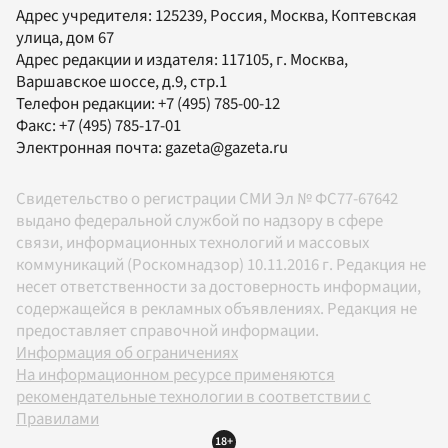
Адрес учредителя: 125239, Россия, Москва, Коптевская
улица, дом 67
Адрес редакции и издателя:
117105
, г.
Москва
,
Варшавское шоссе, д.9, стр.1
Телефон редакции:
+7 (495) 785-00-12
Факс:
+7 (495) 785-17-01
Электронная почта:
gazeta@gazeta.ru
Свидетельство о регистрации СМИ Эл № ФС77-67642
выдано федеральной службой по надзору в сфере
связи, информационных технологий и массовых
коммуникаций (Роскомнадзор) 10.11.2016 г. Редакция не
несет ответственности за достоверность информации,
содержащейся в рекламных объявлениях. Редакция не
предоставляет справочной информации.
Информация об ограничениях
На информационном ресурсе применяются
рекомендательные технологии в соответствии с
Правилами
18+