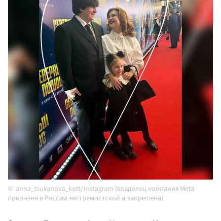
anna_tsukanova_kott/Instagram (владелец компания Meta
признана в России экстремистской и запрещена)