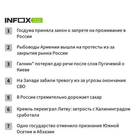
1
Госдума приняла закон о запрете на проживание в
России
2
Рыбоводы Армении вышли на протесты из-за
закрытия рынка России
3
Галкин* потерял дар речи после слов Пугачевой о
Киеве
4
На Западе забили тревогу из-за угрозы окончания
СВО
5
В России стремительно дорожает сахар
6
Кремль переиграл Литву: хитрость с Калининградом
сработала
7
Одно государство отменило признание Южной
Осетии и Абхазии