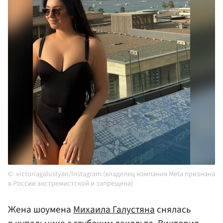
victoriagalustyan/Instagram (владелец компания Meta признана
в России экстремистской и запрещена)
Жена шоумена
Михаила Галустяна
снялась