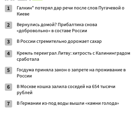
1
Галкин* потерял дар речи после слов Пугачевой о
Киеве
2
Вернулись домой? Прибалтика снова
«добровольно» в составе России
3
В России стремительно дорожает сахар
4
Кремль переиграл Литву: хитрость с Калининградом
сработала
5
Госдума приняла закон о запрете на проживание в
России
6
В Москве кошка залила соседей на 654 тысячи
рублей
7
В Германии из-под воды вышли «камни голода»