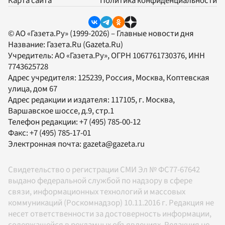
Карта сайта
Политика конфиденциальности
© АО «Газета.Ру» (1999-2026) – Главные новости дня
Название:
Газета.Ru
(Gazeta.Ru)
Учредитель:
АО «Газета.Ру»
, ОГРН 1067761730376, ИНН
7743625728
Адрес учредителя: 125239, Россия, Москва, Коптевская
улица, дом 67
Адрес редакции и издателя:
117105
, г.
Москва
,
Варшавское шоссе, д.9, стр.1
Телефон редакции:
+7 (495) 785-00-12
Факс:
+7 (495) 785-17-01
Электронная почта:
gazeta@gazeta.ru
Свидетельство о регистрации СМИ Эл № ФС77-67642
выдано федеральной службой по надзору в сфере
связи, информационных технологий и массовых
коммуникаций (Роскомнадзор) 10.11.2016 г. Редакция не
несет ответственности за достоверность информации,