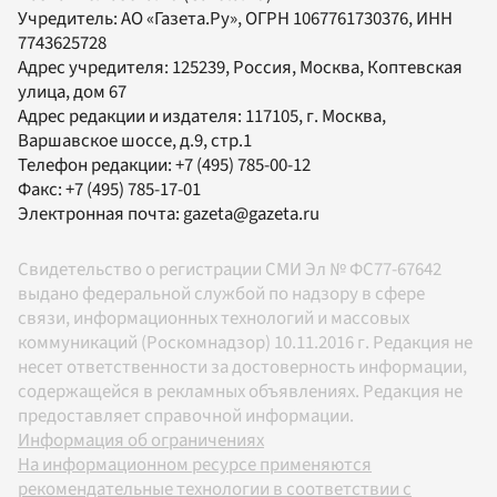
Учредитель:
АО «Газета.Ру»
, ОГРН 1067761730376, ИНН
7743625728
Адрес учредителя: 125239, Россия, Москва, Коптевская
улица, дом 67
Адрес редакции и издателя:
117105
, г.
Москва
,
Варшавское шоссе, д.9, стр.1
Телефон редакции:
+7 (495) 785-00-12
Факс:
+7 (495) 785-17-01
Электронная почта:
gazeta@gazeta.ru
Свидетельство о регистрации СМИ Эл № ФС77-67642
выдано федеральной службой по надзору в сфере
связи, информационных технологий и массовых
коммуникаций (Роскомнадзор) 10.11.2016 г. Редакция не
несет ответственности за достоверность информации,
содержащейся в рекламных объявлениях. Редакция не
предоставляет справочной информации.
Информация об ограничениях
На информационном ресурсе применяются
рекомендательные технологии в соответствии с