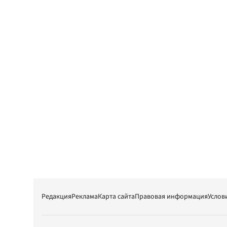
Редакция
Реклама
Карта сайта
Правовая информация
Услов