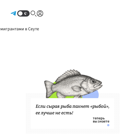
Авторизоваться
 мигрантами в Сеуте
Если сырая рыба пахнет «рыбой»,
ее лучше не есть!