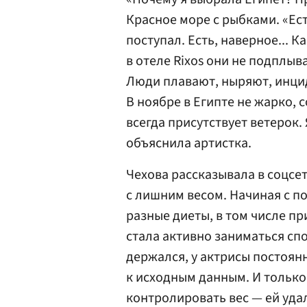
Красное море с рыбками. «Ест
поступал. Есть, наверное... К
в отеле Rixos они не подплыв
Люди плавают, ныряют, инцид
В ноябре в Египте не жарко, с
всегда присутствует ветерок.
объяснила артистка.
Чехова рассказывала в соцсе
с лишним весом. Начиная с п
разные диеты, в том числе п
стала активно заниматься сп
держался, у актрисы постоян
к исходным данным. И только
контролировать вес — ей уда