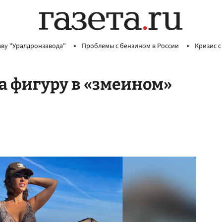
аву "Уралдронзавода"
Проблемы с бензином в России
Кризис с
а фигуру в «змеином»