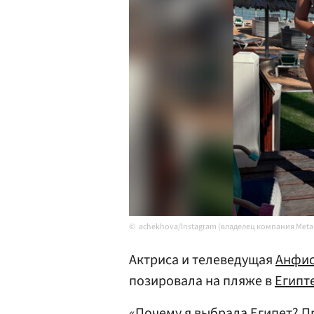
achekhova/Instagram (владелец компания Meta
Актриса и телеведущая
Анфис
позировала на пляже в
Египт
«Почему я выбрала Египет? П