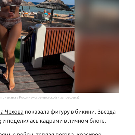
 признана в России экстремистской и запрещена)
а Чехова
показала фигуру в бикини. Звезда
е
и поделилась кадрами в личном блоге.
рямые рейсы, теплая погода, красивое