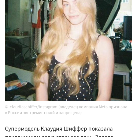
claudiaschiffer/Instagram (владелец компания Meta признана
в России экстремистской и запрещена)
Супермодель
Клаудия Шиффер
показала