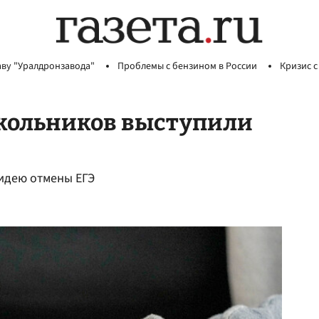
аву "Уралдронзавода"
Проблемы с бензином в России
Кризис с
кольников выступили
идею отмены ЕГЭ