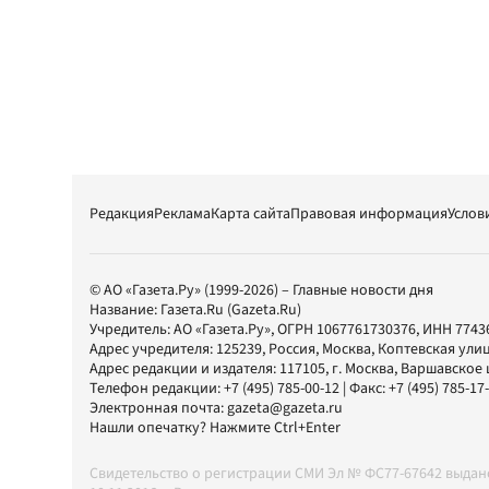
Редакция
Реклама
Карта сайта
Правовая информация
Услов
© АО «Газета.Ру» (1999-2026) – Главные новости дня
Название:
Газета.Ru
(Gazeta.Ru)
Учредитель:
АО «Газета.Ру»
, ОГРН 1067761730376, ИНН 7743
Адрес учредителя: 125239, Россия, Москва, Коптевская улиц
Адрес редакции и издателя:
117105
, г.
Москва
,
Варшавское шо
Телефон редакции:
+7 (495) 785-00-12
| Факс:
+7 (495) 785-17
Электронная почта:
gazeta@gazeta.ru
Нашли опечатку? Нажмите Ctrl+Enter
Свидетельство о регистрации СМИ Эл № ФС77-67642 выда