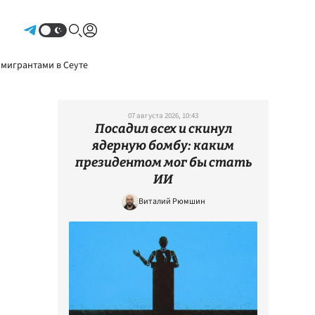
Авторизоваться
 мигрантами в Сеуте
07 августа 2026, 10:43
Посадил всех и скинул
ядерную бомбу: каким
президентом мог бы стать
ИИ
Виталий Рюмшин