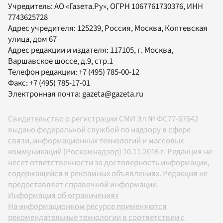
Учредитель:
АО «Газета.Ру»
, ОГРН 1067761730376, ИНН
7743625728
Адрес учредителя: 125239, Россия, Москва, Коптевская
улица, дом 67
Адрес редакции и издателя:
117105
, г.
Москва
,
Варшавское шоссе, д.9, стр.1
Телефон редакции:
+7 (495) 785-00-12
Факс:
+7 (495) 785-17-01
Электронная почта:
gazeta@gazeta.ru
Свидетельство о регистрации СМИ Эл № ФС77-67642
выдано федеральной службой по надзору в сфере
связи, информационных технологий и массовых
коммуникаций (Роскомнадзор) 10.11.2016 г. Редакция не
несет ответственности за достоверность информации,
содержащейся в рекламных объявлениях. Редакция не
предоставляет справочной информации.
Информация об ограничениях
На информационном ресурсе применяются
рекомендательные технологии в соответствии с