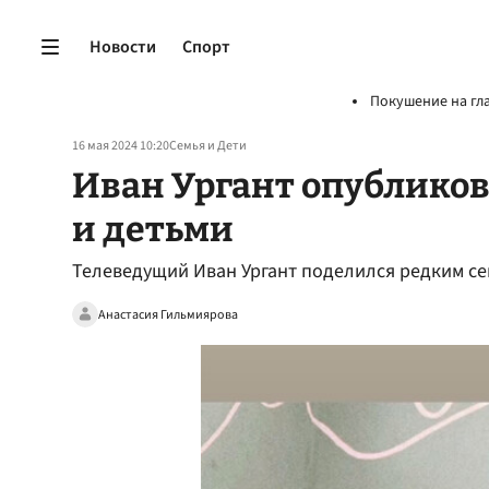
Новости
Спорт
Покушение на гл
16 мая 2024 10:20
Семья и Дети
Иван Ургант опубликов
и детьми
Телеведущий Иван Ургант поделился редким с
Анастасия Гильмиярова