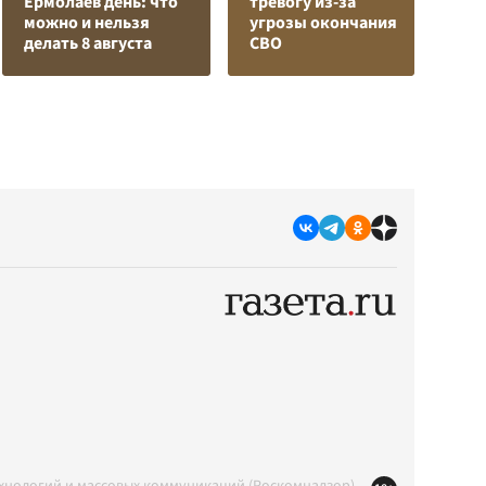
Ермолаев день: что
тревогу из-за
з
можно и нельзя
угрозы окончания
в
делать 8 августа
СВО
р