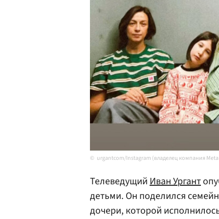
urgantcom/Instagram (владелец компания Meta
Телеведущий
Иван Ургант
опу
детьми. Он поделился семей
дочери, которой исполнилось 