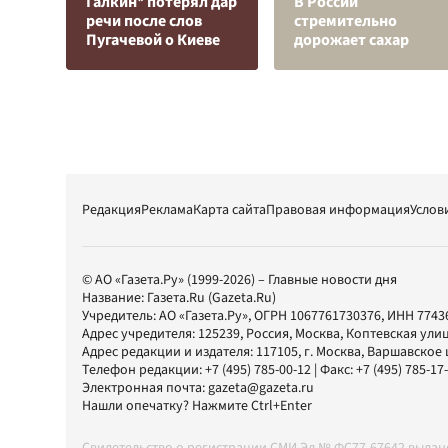
Галкин* потерял дар
В России
речи после слов
стремительно
Пугачевой о Киеве
дорожает сахар
Редакция
Реклама
Карта сайта
Правовая информация
Услов
© АО «Газета.Ру» (1999-2026) – Главные новости дня
Название:
Газета.Ru
(Gazeta.Ru)
Учредитель:
АО «Газета.Ру»
, ОГРН 1067761730376, ИНН 7743
Адрес учредителя: 125239, Россия, Москва, Коптевская улиц
Адрес редакции и издателя:
117105
, г.
Москва
,
Варшавское шо
Телефон редакции:
+7 (495) 785-00-12
| Факс:
+7 (495) 785-17
Электронная почта:
gazeta@gazeta.ru
Нашли опечатку? Нажмите Ctrl+Enter