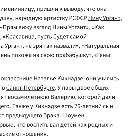
именинницу, пришли к выводу, что она
бушку, народную артистку РСФСР
Нину Ургант
,
: «Прям вижу взгляд Нины Ургант», «Как
 «Красавица, пусть будет самой
а Ургант, не зря так назвали», «Натуральная
чень похожа на свою прабабушку», «Гены
нокласснице
Наталье Кикнадзе
, они учились
е в
Санкт-Петербурге
. У пары двое общих
стят восьмилетнюю Валерию, которой дали
его. Также у Кикнадзе есть 26-летний сын
 от предыдущего брака. Шоумен
рвью, что воспитывал детей как родных и
еские отношения.