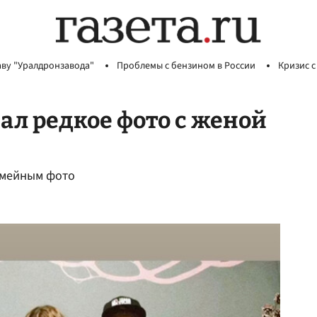
аву "Уралдронзавода"
Проблемы с бензином в России
Кризис с
ал редкое фото с женой
емейным фото