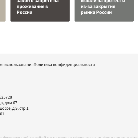
закон о запрете на
вышли на протесты
проживание в
из-за закрытия
России
рынка России
ия использования
Политика конфиденциальности
625728
а, дом 67
ссе, д.9, стр.1
-01