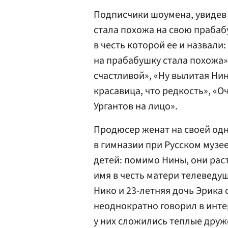
Подписчики шоумена, увидев 
стала похожа на свою праба
в честь которой ее и назвали
на прабабушку стала похожа»,
счастливой», «Ну вылитая Нин
красавица, что редкость», «О
Ургантов на лицо».
Продюсер женат на своей од
в гимназии при Русском музе
детей: помимо Нины, они ра
имя в честь матери телеведущ
Нико и 23-летняя дочь Эрика
неоднократно говорил в инте
у них сложились теплые друж