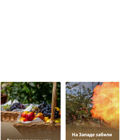
На Западе забили
Л