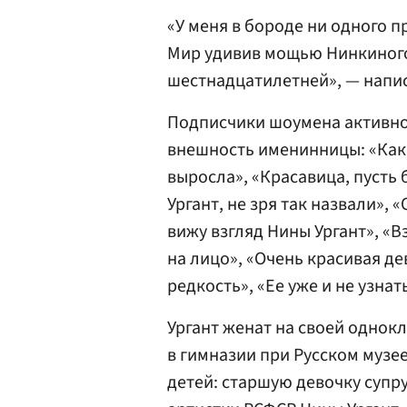
«У меня в бороде ни одного п
Мир удивив мощью Нинкиного 
шестнадцатилетней», — напис
Подписчики шоумена активно
внешность именинницы: «Как 
выросла», «Красавица, пусть 
Ургант, не зря так назвали»,
вижу взгляд Нины Ургант», «В
на лицо», «Очень красивая де
редкость», «Ее уже и не узнат
Ургант женат на своей однок
в гимназии при Русском музе
детей: старшую девочку супр