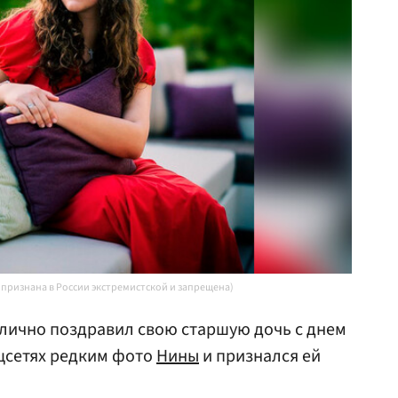
 признана в России экстремистской и запрещена)
лично поздравил свою старшую дочь с днем
цсетях редким фото
Нины
и признался ей