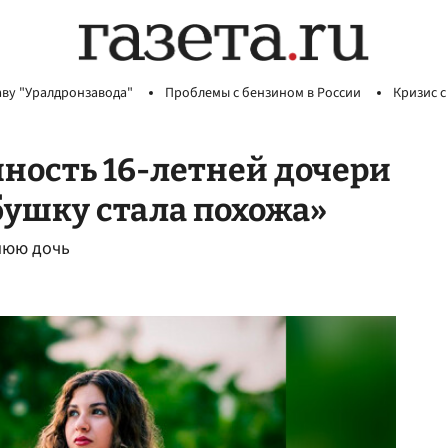
аву "Уралдронзавода"
Проблемы с бензином в России
Кризис с
ность 16-летней дочери
бушку стала похожа»
нюю дочь