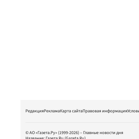
Редакция
Реклама
Карта сайта
Правовая информация
Услов
© АО «Газета.Ру» (1999-2026) – Главные новости дня
Название:
Газета.Ru
(Gazeta.Ru)