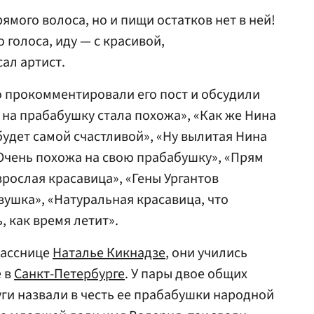
рямого волоса, но и пищи остатков нет в ней!
голоса, иду — с красивой,
ал артист.
 прокомментировали его пост и обсудили
на прабабушку стала похожа», «Как же Нина
будет самой счастливой», «Ну вылитая Нина
 «Очень похожа на свою прабабушку», «Прям
зрослая красавица», «Гены Ургантов
вушка», «Натуральная красавица, что
ь, как время летит».
ласснице
Наталье Кикнадзе
, они учились
е в
Санкт-Петербурге
. У пары двое общих
уги назвали в честь ее прабабушки народной