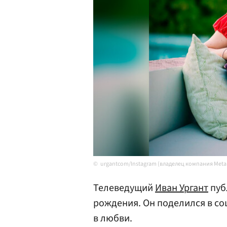
urgantcom/Instagram (владелец компания Meta
Телеведущий
Иван Ургант
пуб
рождения. Он поделился в со
в любви.