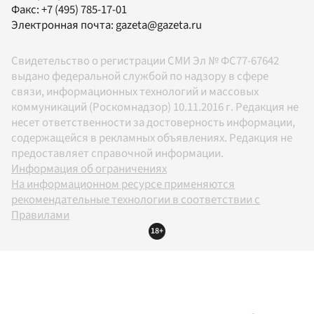
Факс:
+7 (495) 785-17-01
Электронная почта:
gazeta@gazeta.ru
Свидетельство о регистрации СМИ Эл № ФС77-67642
выдано федеральной службой по надзору в сфере
связи, информационных технологий и массовых
коммуникаций (Роскомнадзор) 10.11.2016 г. Редакция не
несет ответственности за достоверность информации,
содержащейся в рекламных объявлениях. Редакция не
предоставляет справочной информации.
Информация об ограничениях
На информационном ресурсе применяются
рекомендательные технологии в соответствии с
Правилами
18+