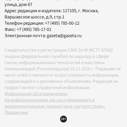
улица, дом 67
Адрес редакции и издателя:
117105
, г.
Москва
,
Варшавское шоссе, д.9, стр.1
Телефон редакции:
+7 (495) 785-00-12
Факс:
+7 (495) 785-17-01
Электронная почта:
gazeta@gazeta.ru
Свидетельство о регистрации СМИ Эл № ФС77-67642
выдано федеральной службой по надзору в сфере
связи, информационных технологий и массовых
коммуникаций (Роскомнадзор) 10.11.2016 г. Редакция не
несет ответственности за достоверность информации,
содержащейся в рекламных объявлениях. Редакция не
предоставляет справочной информации.
Информация об ограничениях
На информационном ресурсе применяются
рекомендательные технологии в соответствии с
Правилами
18+