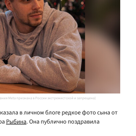
пания Meta признана в России экстремистской и запрещена)
казала в личном блоге редкое фото сына от
ра
Рыбина
. Она публично поздравила