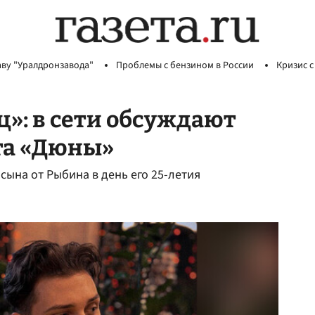
аву "Уралдронзавода"
Проблемы с бензином в России
Кризис с
»: в сети обсуждают
та «Дюны»
ына от Рыбина в день его 25-летия