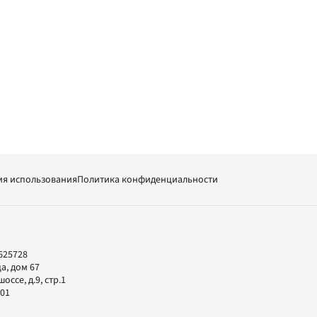
ия использования
Политика конфиденциальности
625728
а, дом 67
ссе, д.9, стр.1
-01