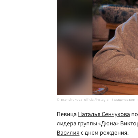
nsenchukova_official/Instagram (владелец ком
Певица
Наталья Сенчукова
по
лидера группы «Дюна» Викто
Василия
с днем рождения.