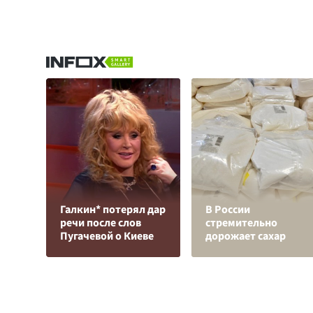
Галкин* потерял дар
В России
речи после слов
стремительно
Пугачевой о Киеве
дорожает сахар