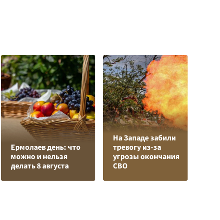
На Западе забили
К
Ермолаев день: что
тревогу из-за
Л
можно и нельзя
угрозы окончания
К
делать 8 августа
СВО
с