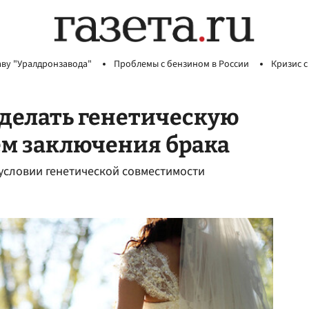
аву "Уралдронзавода"
Проблемы с бензином в России
Кризис с
сделать генетическую
ем заключения брака
условии генетической совместимости