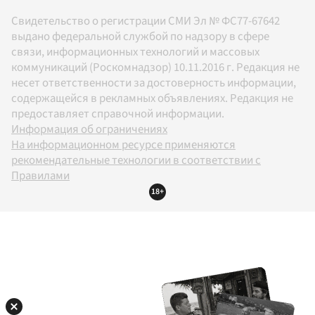
Свидетельство о регистрации СМИ Эл № ФС77-67642
выдано федеральной службой по надзору в сфере
связи, информационных технологий и массовых
коммуникаций (Роскомнадзор) 10.11.2016 г. Редакция не
несет ответственности за достоверность информации,
содержащейся в рекламных объявлениях. Редакция не
предоставляет справочной информации.
Информация об ограничениях
На информационном ресурсе применяются
рекомендательные технологии в соответствии с
Правилами
18+