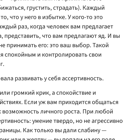
обижаться, грустить, страдать). Каждый
о, что у него в избытке. У кого-то это
аждый раз, когда человек вам предлагает
а, представить, что вам предлагают яд. И вы
е принимать его: это ваш выбор. Такой
ся спокойным и контролировать свои
г.
ала развивать у себя ассертивность.
или громкий крик, а спокойствие и
ействиях. Если уж вам приходится общаться
ак возможность личного роста. При любой
ртивность: умение твердо, но не агрессивно
границы. Как только вы дали слабину —
рик или в жертву — вы попали на его поле,