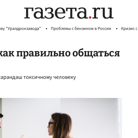
аву "Уралдронзавода"
Проблемы с бензином в России
Кризис с
 как правильно общаться
карандаш токсичному человеку