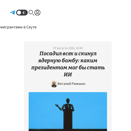
Авторизоваться
 мигрантами в Сеуте
07 августа 2026, 10:43
Посадил всех и скинул
ядерную бомбу: каким
президентом мог бы стать
ИИ
Виталий Рюмшин