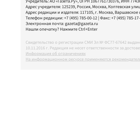
Учредитель:
АО «Газета.Ру»
, ОГРН 1067761730376, ИНН 7743
Адрес учредителя: 125239, Россия, Москва, Коптевская улиц
Адрес редакции и издателя:
117105
, г.
Москва
,
Варшавское шо
Телефон редакции:
+7 (495) 785-00-12
| Факс:
+7 (495) 785-17
Электронная почта:
gazeta@gazeta.ru
Нашли опечатку? Нажмите Ctrl+Enter
Свидетельство о регистрации СМИ Эл № ФС77-67642 выда
10.11.2016 г. Редакция не несет ответственности за дос
Информация об ограничениях
На информационном ресурсе применяются рекомендатель