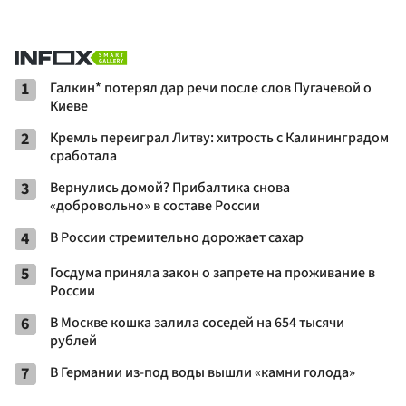
1
Галкин* потерял дар речи после слов Пугачевой о
Киеве
2
Кремль переиграл Литву: хитрость с Калининградом
сработала
3
Вернулись домой? Прибалтика снова
«добровольно» в составе России
4
В России стремительно дорожает сахар
5
Госдума приняла закон о запрете на проживание в
России
6
В Москве кошка залила соседей на 654 тысячи
рублей
7
В Германии из-под воды вышли «камни голода»