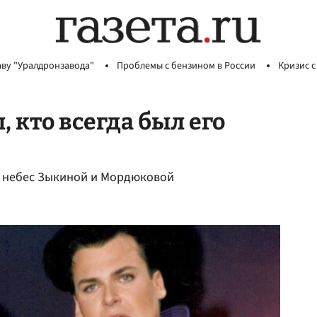
аву "Уралдронзавода"
Проблемы с бензином в России
Кризис с
 кто всегда был его
с небес Зыкиной и Мордюковой