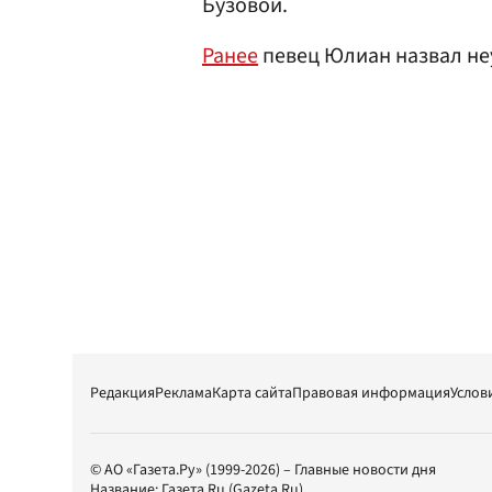
Бузовой.
Ранее
певец Юлиан назвал н
Редакция
Реклама
Карта сайта
Правовая информация
Услов
© АО «Газета.Ру» (1999-2026) – Главные новости дня
Название:
Газета.Ru
(Gazeta.Ru)