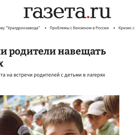
аву "Уралдронзавода"
Проблемы с бензином в России
Кризис с
 ли родители навещать
х
а на встречи родителей с детьми в лагерях