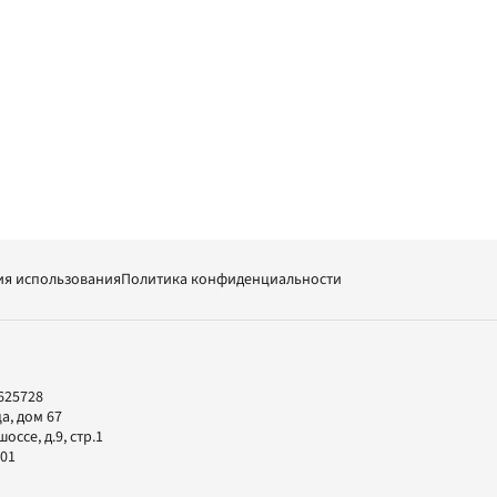
ия использования
Политика конфиденциальности
625728
а, дом 67
ссе, д.9, стр.1
-01