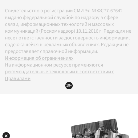
Свидетельство о регистрации СМИ Эл № ФС77-67642
выдано федеральной службой по надзору в сфере
связи, информационных технологий и массовых
коммуникаций (Роскомнадзор) 10.11.2016 г. Редакция не
несет ответственности за достоверность информации,
содержащейся в рекламных объявлениях. Редакция не
предоставляет справочной информации.
Информация об ограничениях
На информационном ресурсе применяются
рекомендательные технологии в соответствии с
Правилами
18+