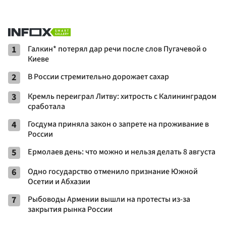
1
Галкин* потерял дар речи после слов Пугачевой о
Киеве
2
В России стремительно дорожает сахар
3
Кремль переиграл Литву: хитрость с Калининградом
сработала
4
Госдума приняла закон о запрете на проживание в
России
5
Ермолаев день: что можно и нельзя делать 8 августа
6
Одно государство отменило признание Южной
Осетии и Абхазии
7
Рыбоводы Армении вышли на протесты из-за
закрытия рынка России