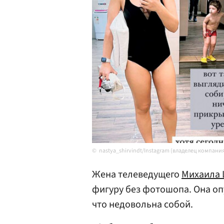
nastya_shirvindt/Instagram (владелец компани
Жена телеведущего
Михаила
фигуру без фотошопа. Она оп
что недовольна собой.