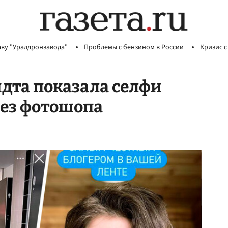
аву "Уралдронзавода"
Проблемы с бензином в России
Кризис с
та показала селфи
без фотошопа