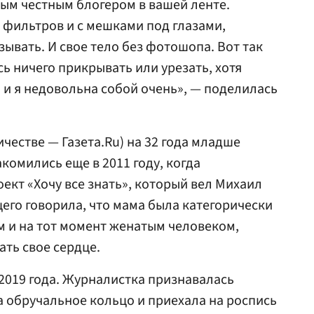
ым честным блогером в вашей ленте.
 фильтров и с мешками под глазами,
ывать. И свое тело без фотошопа. Вот так
сь ничего прикрывать или урезать, хотя
 и я недовольна собой очень», — поделилась
ичестве — Газета.Ru) на 32 года младше
комились еще в 2011 году, когда
ект «Хочу все знать», который вел Михаил
его говорила, что мама была категорически
м и на тот момент женатым человеком,
ть свое сердце.
2019 года. Журналистка признавалась
а обручальное кольцо и приехала на роспись