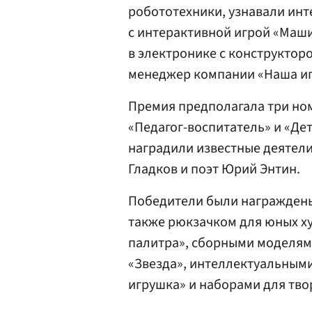
робототехники, узнавали ин
с интерактивной игрой «Маш
в электронике с конструктор
менеджер компании «Наша и
Премия предполагала три но
«Педагог-воспитатель» и «Де
наградили известные деятели
Гладков и поэт Юрий Энтин.
Победители были награждены
также рюкзачком для юных ху
палитра», сборными моделям
«Звезда», интеллектуальным
игрушка» и наборами для твор