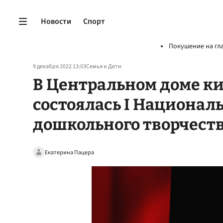
Новости
Спорт
Покушение на гл
9 декабря 2022 13:03
Семья и Дети
В Центральном доме к
состоялась I Национал
дошкольного творчест
Екатерина Пацера