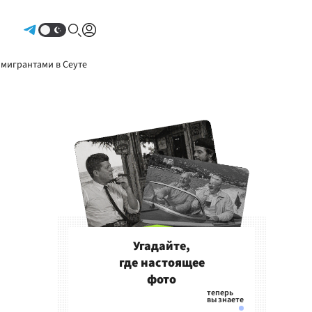
Авторизоваться
 мигрантами в Сеуте
Угадайте,
где настоящее
фото