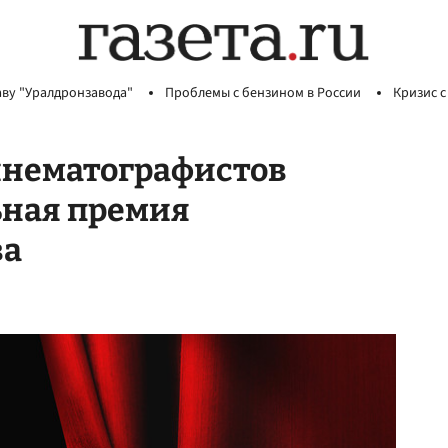
аву "Уралдронзавода"
Проблемы с бензином в России
Кризис с
инематографистов
ьная премия
ва