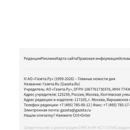
Редакция
Реклама
Карта сайта
Правовая информация
Услов
© АО «Газета.Ру» (1999-2026) – Главные новости дня
Название:
Газета.Ru
(Gazeta.Ru)
Учредитель:
АО «Газета.Ру»
, ОГРН 1067761730376, ИНН 7743
Адрес учредителя: 125239, Россия, Москва, Коптевская улиц
Адрес редакции и издателя:
117105
, г.
Москва
,
Варшавское шо
Телефон редакции:
+7 (495) 785-00-12
| Факс:
+7 (495) 785-17
Электронная почта:
gazeta@gazeta.ru
Нашли опечатку? Нажмите Ctrl+Enter
Свидетельство о регистрации СМИ Эл № ФС77-67642 выда