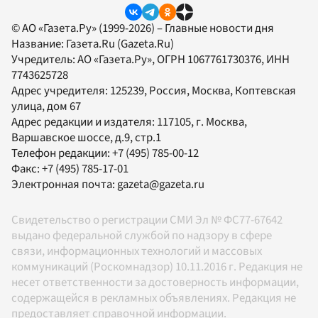
© АО «Газета.Ру» (1999-2026) – Главные новости дня
Название:
Газета.Ru
(Gazeta.Ru)
Учредитель:
АО «Газета.Ру»
, ОГРН 1067761730376, ИНН
7743625728
Адрес учредителя: 125239, Россия, Москва, Коптевская
улица, дом 67
Адрес редакции и издателя:
117105
, г.
Москва
,
Варшавское шоссе, д.9, стр.1
Телефон редакции:
+7 (495) 785-00-12
Факс:
+7 (495) 785-17-01
Электронная почта:
gazeta@gazeta.ru
Свидетельство о регистрации СМИ Эл № ФС77-67642
выдано федеральной службой по надзору в сфере
связи, информационных технологий и массовых
коммуникаций (Роскомнадзор) 10.11.2016 г. Редакция не
несет ответственности за достоверность информации,
содержащейся в рекламных объявлениях. Редакция не
предоставляет справочной информации.