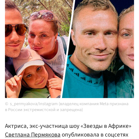
s_permyakova/Instagram (владелец компания Meta признана
в России экстремистской и запрещена)
Актриса, экс-участница шоу «Звезды в Африке»
Светлана Пермякова
опубликовала в соцсетях