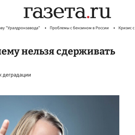
аву "Уралдронзавода"
Проблемы с бензином в России
Кризис с
чему нельзя сдерживать
к деградации