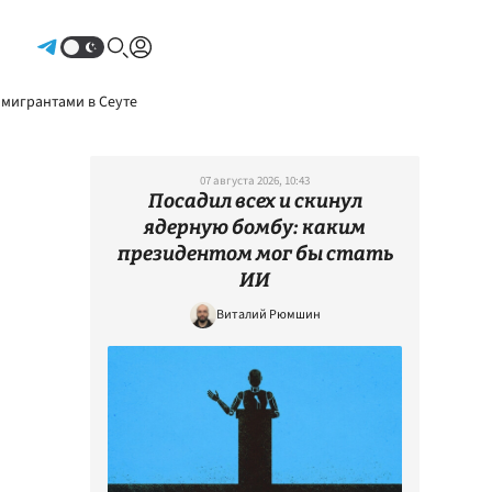
Авторизоваться
 мигрантами в Сеуте
07 августа 2026, 10:43
Посадил всех и скинул
ядерную бомбу: каким
президентом мог бы стать
ИИ
Виталий Рюмшин