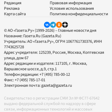
Редакция
Правовая информация
Реклама
Условия использования
Карта сайта
Политика конфиденциальности
© АО «Газета.Ру» (1999-2026) – Главные новости дня
Название:
Газета.Ru
(Gazeta.Ru)
Учредитель:
АО «Газета.Ру»
, ОГРН 1067761730376, ИНН
7743625728
Адрес учредителя: 125239, Россия, Москва, Коптевская
улица, дом 67
Адрес редакции и издателя:
117105
, г.
Москва
,
Варшавское шоссе, д.9, стр.1
Телефон редакции:
+7 (495) 785-00-12
Факс:
+7 (495) 785-17-01
Электронная почта:
gazeta@gazeta.ru
Свидетельство о регистрации СМИ Эл № ФС77-67642
выдано федеральной службой по надзору в сфере
связи, информационных технологий и массовых