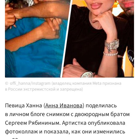
offi_hanna/Instagram (владелец компания Meta признана
в России экстремистской и запрещена)
Певица Ханна (
Анна Иванова
) поделилась
в личном блоге снимком с двоюродным братом
Сергеем Рябининым. Артистка опубликовала
фотоколлаж и показала, как они изменились