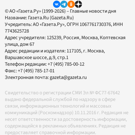
© АО «Газета.Ру» (1999-2026) – Главные новости дня
Название:
Газета.Ru
(Gazeta.Ru)
Учредитель:
АО «Газета.Ру»
, ОГРН 1067761730376, ИНН
7743625728
Адрес учредителя: 125239, Россия, Москва, Коптевская
улица, дом 67
Адрес редакции и издателя:
117105
, г.
Москва
,
Варшавское шоссе, д.9, стр.1
Телефон редакции:
+7 (495) 785-00-12
Факс:
+7 (495) 785-17-01
Электронная почта:
gazeta@gazeta.ru
Свидетельство о регистрации СМИ Эл № ФС77-67642
выдано федеральной службой по надзору в сфере
связи, информационных технологий и массовых
коммуникаций (Роскомнадзор) 10.11.2016 г. Редакция не
несет ответственности за достоверность информации,
содержащейся в рекламных объявлениях. Редакция не
предоставляет справочной информации.