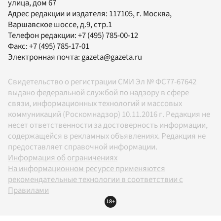
улица, дом 67
Адрес редакции и издателя:
117105
, г.
Москва
,
Варшавское шоссе, д.9, стр.1
Телефон редакции:
+7 (495) 785-00-12
Факс:
+7 (495) 785-17-01
Электронная почта:
gazeta@gazeta.ru
Свидетельство о регистрации СМИ Эл № ФС77-67642
выдано федеральной службой по надзору в сфере
связи, информационных технологий и массовых
коммуникаций (Роскомнадзор) 10.11.2016 г. Редакция не
несет ответственности за достоверность информации,
содержащейся в рекламных объявлениях. Редакция не
предоставляет справочной информации.
Информация об ограничениях
На информационном ресурсе применяются
рекомендательные технологии в соответствии с
Правилами
18+