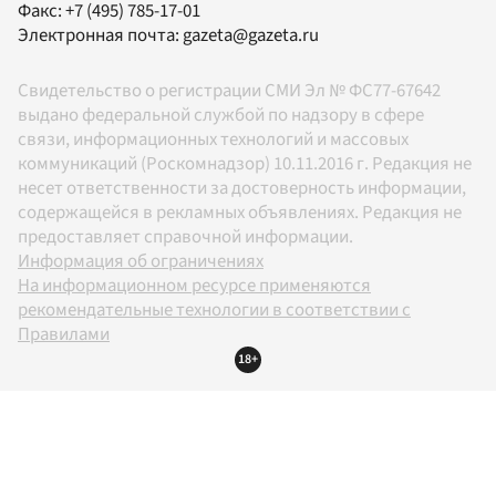
Факс:
+7 (495) 785-17-01
Электронная почта:
gazeta@gazeta.ru
Свидетельство о регистрации СМИ Эл № ФС77-67642
выдано федеральной службой по надзору в сфере
связи, информационных технологий и массовых
коммуникаций (Роскомнадзор) 10.11.2016 г. Редакция не
несет ответственности за достоверность информации,
содержащейся в рекламных объявлениях. Редакция не
предоставляет справочной информации.
Информация об ограничениях
На информационном ресурсе применяются
рекомендательные технологии в соответствии с
Правилами
18+