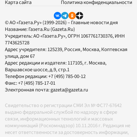
Карта сайта
Политика конфиденциальности
© АО «Газета.Ру» (1999-2026) – Главные новости дня
Название:
Газета.Ru
(Gazeta.Ru)
Учредитель:
АО «Газета.Ру»
, ОГРН 1067761730376, ИНН
7743625728
Адрес учредителя: 125239, Россия, Москва, Коптевская
улица, дом 67
Адрес редакции и издателя:
117105
, г.
Москва
,
Варшавское шоссе, д.9, стр.1
Телефон редакции:
+7 (495) 785-00-12
Факс:
+7 (495) 785-17-01
Электронная почта:
gazeta@gazeta.ru
Свидетельство о регистрации СМИ Эл № ФС77-67642
выдано федеральной службой по надзору в сфере
связи, информационных технологий и массовых
коммуникаций (Роскомнадзор) 10.11.2016 г. Редакция не
несет ответственности за достоверность информации,