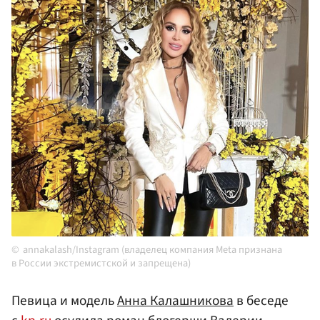
annakalash/Instagram (владелец компания Meta признана
в России экстремистской и запрещена)
Певица и модель
Анна Калашникова
в беседе