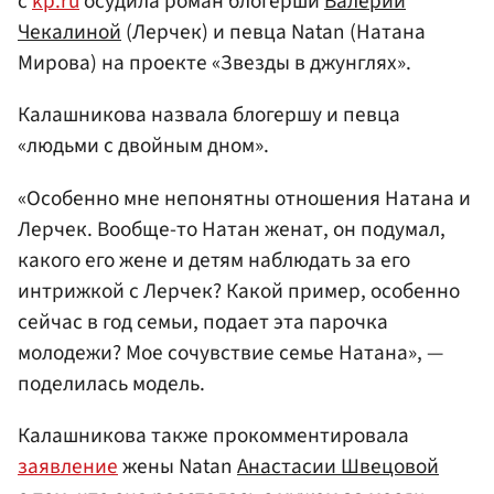
с
kp.ru
осудила роман блогерши
Валерии
Чекалиной
(Лерчек) и певца Natan (Натана
Мирова) на проекте «Звезды в джунглях».
Калашникова назвала блогершу и певца
«людьми с двойным дном».
«Особенно мне непонятны отношения Натана и
Лерчек. Вообще-то Натан женат, он подумал,
какого его жене и детям наблюдать за его
интрижкой с Лерчек? Какой пример, особенно
сейчас в год семьи, подает эта парочка
молодежи? Мое сочувствие семье Натана», —
поделилась модель.
Калашникова также прокомментировала
заявление
жены Natan
Анастасии Швецовой