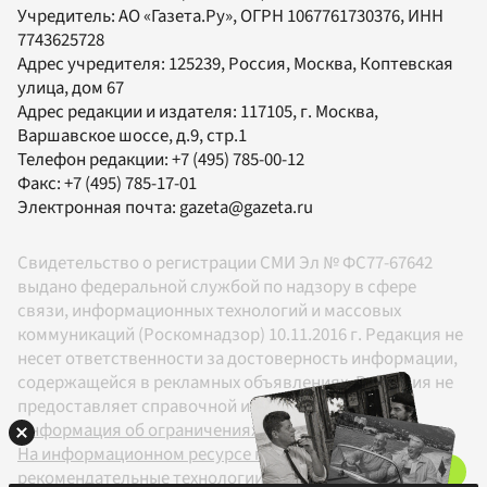
Учредитель:
АО «Газета.Ру»
, ОГРН 1067761730376, ИНН
7743625728
Адрес учредителя: 125239, Россия, Москва, Коптевская
улица, дом 67
Адрес редакции и издателя:
117105
, г.
Москва
,
Варшавское шоссе, д.9, стр.1
Телефон редакции:
+7 (495) 785-00-12
Факс:
+7 (495) 785-17-01
Электронная почта:
gazeta@gazeta.ru
Свидетельство о регистрации СМИ Эл № ФС77-67642
выдано федеральной службой по надзору в сфере
связи, информационных технологий и массовых
коммуникаций (Роскомнадзор) 10.11.2016 г. Редакция не
несет ответственности за достоверность информации,
содержащейся в рекламных объявлениях. Редакция не
предоставляет справочной информации.
Информация об ограничениях
На информационном ресурсе применяются
рекомендательные технологии в соответствии с