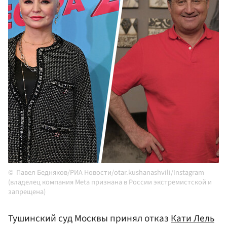
Павел Бедняков/РИА Новости/otar.kushanashvili/Instagram
(владелец компания Meta признана в России экстремистской и
запрещена)
Тушинский суд Москвы принял отказ
Кати Лель