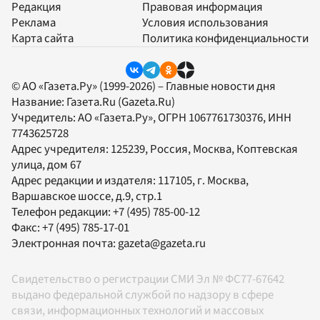
Редакция
Правовая информация
Реклама
Условия использования
Карта сайта
Политика конфиденциальности
© АО «Газета.Ру» (1999-2026) – Главные новости дня
Название:
Газета.Ru
(Gazeta.Ru)
Учредитель:
АО «Газета.Ру»
, ОГРН 1067761730376, ИНН
7743625728
Адрес учредителя: 125239, Россия, Москва, Коптевская
улица, дом 67
Адрес редакции и издателя:
117105
, г.
Москва
,
Варшавское шоссе, д.9, стр.1
Телефон редакции:
+7 (495) 785-00-12
Факс:
+7 (495) 785-17-01
Электронная почта:
gazeta@gazeta.ru
Свидетельство о регистрации СМИ Эл № ФС77-67642
выдано федеральной службой по надзору в сфере
связи, информационных технологий и массовых