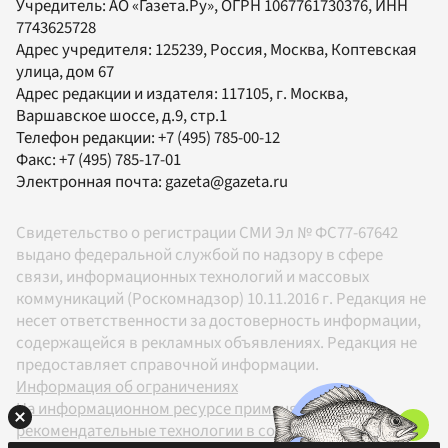
Учредитель:
АО «Газета.Ру»
, ОГРН 1067761730376, ИНН
7743625728
Адрес учредителя: 125239, Россия, Москва, Коптевская
улица, дом 67
Адрес редакции и издателя:
117105
, г.
Москва
,
Варшавское шоссе, д.9, стр.1
Телефон редакции:
+7 (495) 785-00-12
Факс:
+7 (495) 785-17-01
Электронная почта:
gazeta@gazeta.ru
Свидетельство о регистрации СМИ Эл № ФС77-67642
выдано федеральной службой по надзору в сфере
связи, информационных технологий и массовых
коммуникаций (Роскомнадзор) 10.11.2016 г. Редакция не
несет ответственности за достоверность информации,
содержащейся в рекламных объявлениях. Редакция не
предоставляет справочной информации.
Информация об ограничениях
На информационном ресурсе применяются
рекомендательные технологии в соответствии с