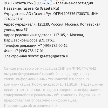
© АО «Газета.Ру» (1999-2026) – Главные новости дня
Название:
Газета.Ru
(Gazeta.Ru)
Учредитель:
АО «Газета.Ру»
, ОГРН 1067761730376, ИНН
7743625728
Адрес учредителя: 125239, Россия, Москва, Коптевская
улица, дом 67
Адрес редакции и издателя:
117105
, г.
Москва
,
Варшавское шоссе, д.9, стр.1
Телефон редакции:
+7 (495) 785-00-12
Факс:
+7 (495) 785-17-01
Электронная почта:
gazeta@gazeta.ru
Свидетельство о регистрации СМИ Эл № ФС77-67642
выдано федеральной службой по надзору в сфере
связи, информационных технологий и массовых
коммуникаций (Роскомнадзор) 10.11.2016 г. Редакция не
несет ответственности за достоверность информации,
содержащейся в рекламных объявлениях. Редакция не
предоставляет справочной информации.
Информация об ограничениях