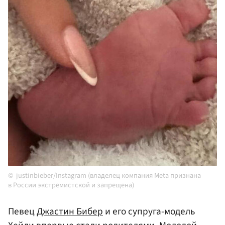
justinbieber/Instagram (владелец компания Meta признана
в России экстремистской и запрещена)
Певец
Джастин Бибер
и его супруга-модель