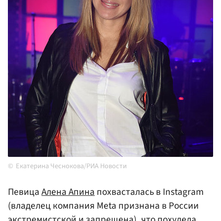
Екатерина Чеснокова/РИА Новости
Певица
Алена Апина
похвасталась в Instagram
(владелец компания Meta признана в России
экстремистской и запрещена), что похудела