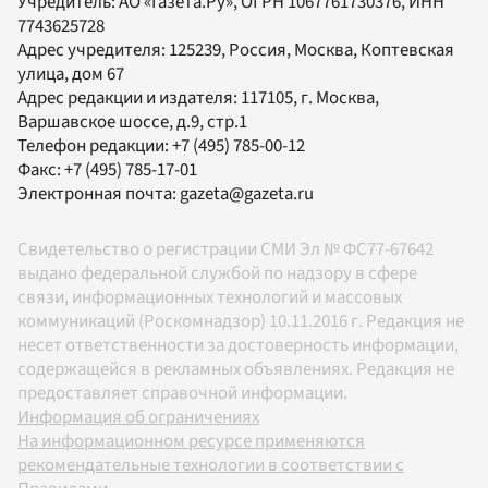
Учредитель:
АО «Газета.Ру»
, ОГРН 1067761730376, ИНН
7743625728
Адрес учредителя: 125239, Россия, Москва, Коптевская
улица, дом 67
Адрес редакции и издателя:
117105
, г.
Москва
,
Варшавское шоссе, д.9, стр.1
Телефон редакции:
+7 (495) 785-00-12
Факс:
+7 (495) 785-17-01
Электронная почта:
gazeta@gazeta.ru
Свидетельство о регистрации СМИ Эл № ФС77-67642
выдано федеральной службой по надзору в сфере
связи, информационных технологий и массовых
коммуникаций (Роскомнадзор) 10.11.2016 г. Редакция не
несет ответственности за достоверность информации,
содержащейся в рекламных объявлениях. Редакция не
предоставляет справочной информации.
Информация об ограничениях
На информационном ресурсе применяются
рекомендательные технологии в соответствии с