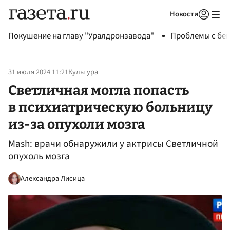
Новости
Авторизоваться
Покушение на главу "Уралдронзавода"
Проблемы с бен
31 июля 2024 11:21
Культура
Светличная могла попасть
в психиатрическую больницу
из-за опухоли мозга
Mash: врачи обнаружили у актрисы Светличной
опухоль мозга
Александра Лисица