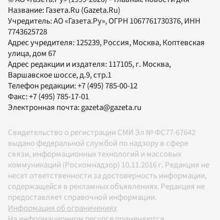
Название:
Газета.Ru
(Gazeta.Ru)
Учредитель:
АО «Газета.Ру»
, ОГРН 1067761730376, ИНН
7743625728
Адрес учредителя: 125239, Россия, Москва, Коптевская
улица, дом 67
Адрес редакции и издателя:
117105
, г.
Москва
,
Варшавское шоссе, д.9, стр.1
Телефон редакции:
+7 (495) 785-00-12
Факс:
+7 (495) 785-17-01
Электронная почта:
gazeta@gazeta.ru
Свидетельство о регистрации СМИ Эл № ФС77-67642
выдано федеральной службой по надзору в сфере
связи, информационных технологий и массовых
коммуникаций (Роскомнадзор) 10.11.2016 г. Редакция не
несет ответственности за достоверность информации,
содержащейся в рекламных объявлениях. Редакция не
предоставляет справочной информации.
Информация об ограничениях
На информационном ресурсе применяются