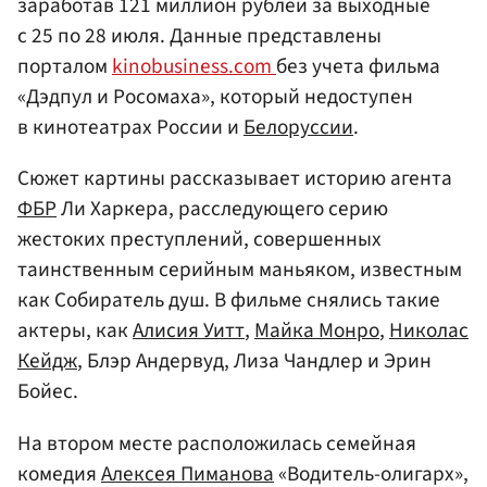
заработав 121 миллион рублей за выходные
с 25 по 28 июля. Данные представлены
порталом
kinobusiness.com
без учета фильма
«Дэдпул и Росомаха», который недоступен
в кинотеатрах России и
Белоруссии
.
Сюжет картины рассказывает историю агента
ФБР
Ли Харкера, расследующего серию
жестоких преступлений, совершенных
таинственным серийным маньяком, известным
как Собиратель душ. В фильме снялись такие
актеры, как
Алисия Уитт
,
Майка Монро
,
Николас
Кейдж
, Блэр Андервуд, Лиза Чандлер и Эрин
Бойес.
На втором месте расположилась семейная
комедия
Алексея Пиманова
«Водитель-олигарх»,