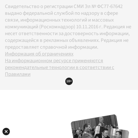
Свидетельство о регистрации СМИ Эл № ФС77-67642
выдано федеральной службой по надзору в сфере
связи, информационных технологий и массовых
коммуникаций (Роскомнадзор) 10.11.2016 г. Редакция не
несет ответственности за достоверность информации,
содержащейся в рекламных объявлениях. Редакция не
предоставляет справочной информации.
Информация об ограничениях
На информационном ресурсе применяются
рекомендательные технологии в соответствии с
Правилами
18+