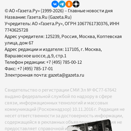
© АО «Газета.Ру» (1999-2026) – Главные новости дня
Название:
Газета.Ru
(Gazeta.Ru)
Учредитель:
АО «Газета.Ру»
, ОГРН 1067761730376, ИНН
7743625728
Адрес учредителя: 125239, Россия, Москва, Коптевская
улица, дом 67
Адрес редакции и издателя:
117105
, г.
Москва
,
Варшавское шоссе, д.9, стр.1
Телефон редакции:
+7 (495) 785-00-12
Факс:
+7 (495) 785-17-01
Электронная почта:
gazeta@gazeta.ru
Свидетельство о регистрации СМИ Эл № ФС77-67642
выдано федеральной службой по надзору в сфере
связи, информационных технологий и массовых
коммуникаций (Роскомнадзор) 10.11.2016 г. Редакция не
несет ответственности за достоверность информации,
содержащейся в рекламных объявлениях. Редакция не
предоставляет справочной информации.