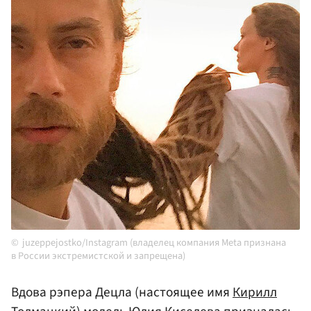
juzeppejostko/Instagram (владелец компания Meta признана
в России экстремистской и запрещена)
Вдова рэпера Децла (настоящее имя
Кирилл