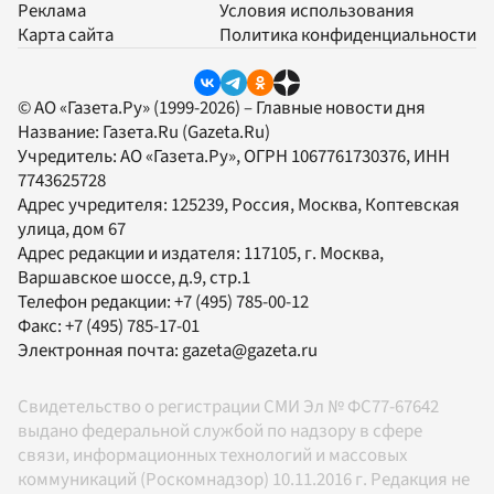
Реклама
Условия использования
Карта сайта
Политика конфиденциальности
© АО «Газета.Ру» (1999-2026) – Главные новости дня
Название:
Газета.Ru
(Gazeta.Ru)
Учредитель:
АО «Газета.Ру»
, ОГРН 1067761730376, ИНН
7743625728
Адрес учредителя: 125239, Россия, Москва, Коптевская
улица, дом 67
Адрес редакции и издателя:
117105
, г.
Москва
,
Варшавское шоссе, д.9, стр.1
Телефон редакции:
+7 (495) 785-00-12
Факс:
+7 (495) 785-17-01
Электронная почта:
gazeta@gazeta.ru
Свидетельство о регистрации СМИ Эл № ФС77-67642
выдано федеральной службой по надзору в сфере
связи, информационных технологий и массовых
коммуникаций (Роскомнадзор) 10.11.2016 г. Редакция не