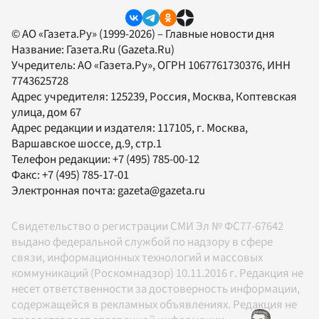
© АО «Газета.Ру» (1999-2026) – Главные новости дня
Название:
Газета.Ru
(Gazeta.Ru)
Учредитель:
АО «Газета.Ру»
, ОГРН 1067761730376, ИНН
7743625728
Адрес учредителя: 125239, Россия, Москва, Коптевская
улица, дом 67
Адрес редакции и издателя:
117105
, г.
Москва
,
Варшавское шоссе, д.9, стр.1
Телефон редакции:
+7 (495) 785-00-12
Факс:
+7 (495) 785-17-01
Электронная почта:
gazeta@gazeta.ru
Свидетельство о регистрации СМИ Эл № ФС77-67642
выдано федеральной службой по надзору в сфере
связи, информационных технологий и массовых
коммуникаций (Роскомнадзор) 10.11.2016 г. Редакция не
несет ответственности за достоверность информации,
содержащейся в рекламных объявлениях. Редакция не